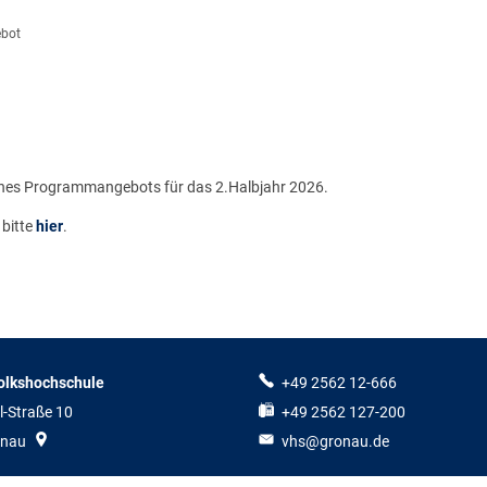
bot
PROGRAMM
AKTUELLES
SE
Anregungen
 eines Programmangebots für das 2.Halbjahr 2026.
Sprachbera
 bitte
hier
.
Einbürgerun
Firmenschul
Geschenkgut
olkshochschule
+49 2562 12-666
Newsletter
l-Straße 10
+49 2562 127-200
onau
vhs@gronau.de
Service für 