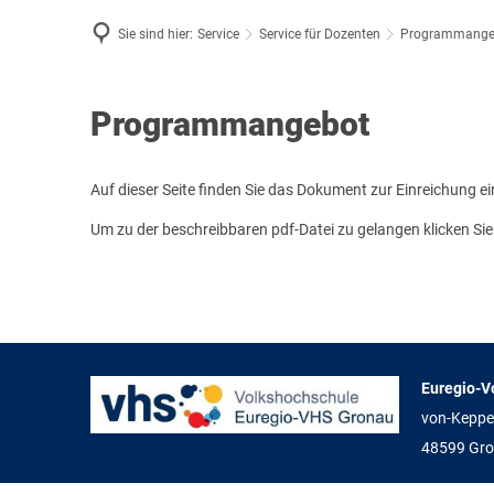
Sie sind hier:
Service
Service für Dozenten
Programmange
KURS
Programmangebot
Programmangebot
Auf dieser Seite finden Sie das Dokument zur Einreichung
Um zu der beschreibbaren pdf-Datei zu gelangen klicken Sie
Euregio-V
von-Keppe
48599
Gr